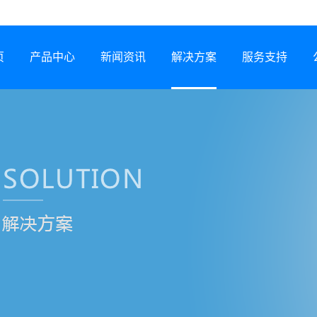
页
产品中心
新闻资讯
解决方案
服务支持
半导体激光器
公司动态
行业解决方案
服务网络
激光锡焊机
行业资讯
服务政策
CCS集成母排专用设备
展会信息
打样预约
塑料激光焊接机
技术专题
常见问题
锂电智能制造装备
下载中心