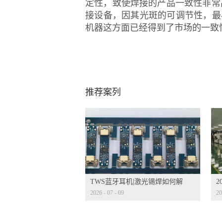
定性，致使焊接的产品一致性非常
接设备，因其光斑的可调节性，最
机器这方面已经得到了市场的一致
推荐案列
TWS蓝牙耳机|激光锡焊如何解
2026
-
07
-
09
20
决微型声学元件焊接痛点
决
配