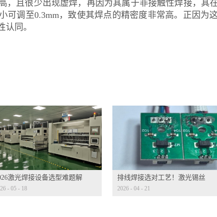
高，且很少出现虚焊，再因为其属于非接触性焊接，其
小可调至0.3mm，致使其焊点的精密度非常高。正因为
性认同。
2026激光焊接设备选型难题解
排线焊接选对工艺！激光锡丝
26
-
05
-
18
2026
-
04
-
21
方案 | 告别盲目采购，精准适
焊碾压手工烙铁焊
生产需求