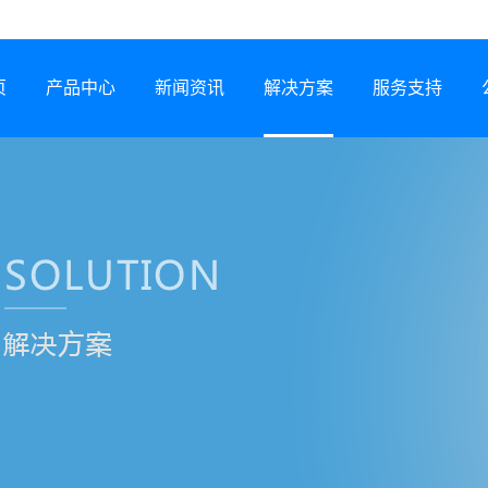
页
产品中心
新闻资讯
解决方案
服务支持
半导体激光器
公司动态
行业解决方案
服务网络
激光锡焊机
行业资讯
服务政策
CCS集成母排专用设备
展会信息
打样预约
塑料激光焊接机
技术专题
常见问题
锂电智能制造装备
下载中心