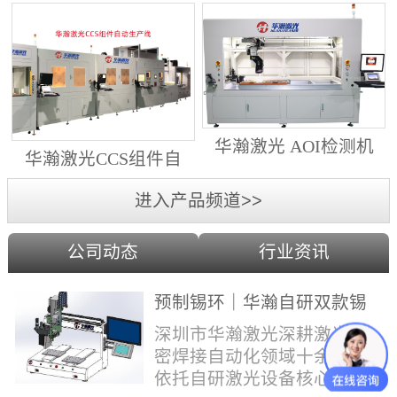
动生产线（纵向线）
射锡膏）激光焊锡机
华瀚激光 AOI检测机
华瀚激光CCS组件自
（型号HA18DM6)
动生产线（横向线）
进入产品频道>>
公司动态
行业资讯
预制锡环｜华瀚自研双款锡
环机，实现焊点标准化量产
深圳市华瀚激光深耕激光精
密焊接自动化领域十余年，
依托自研激光设备核心技