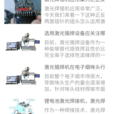
堂，共同回顾了过去一年的
验收，每一道...
辞，只有最朴实的工艺呈
两面插针焊接
奋斗与辉煌，分享了成功的
激光焊锡机应用非常广泛，
现，为客户解决实实在在的
喜悦，并对新的一年充满了
今天我们来看一下这种正反
落地生产难题。决定电池安
无限憧憬。回望过去，铭记
两面插针的插头怎么运用激
全的“微米关卡”随着新能源
辉煌年会伊始，华瀚激光总
光焊锡机的。针对于这种正
汽车与储能市场爆发式增
经理尹建中先生发表了振奋
选用激光锡焊设备应关注哪
反两面都有插针的插头，其
长，CCS...
人心的讲话。他首先对全体
些方面
焊接的方式还是有一定的难
目前，激光锡焊设备作为一
员工在过去一年中的辛勤付
点的，第一回流焊和自动烙
种能够替代烙铁焊且性价比
出和卓越贡献表示了最衷心
铁焊都不合适，因为对面一
完全高于选择性波峰焊的一
的感谢，并全面回顾了公司
侧是塑料，温度过高，塑料
种新的锡焊接设备得到了越
在过去一年里取得的各项成
会烫伤，在加上有干涉，烙
激光锡焊机在电子烟咪头行
来越多的企业关注与使用，
就，其中最值得关注...
铁头不方便下去，目前在大
业的应用
那么在选择激光锡焊设备方
目前整个电子烟市场很大，
多数情况只能采用人工焊
面应该关注哪几点哪？
导致咪头生产的量也逐渐增
接，目前人工成本贵，流动
其一，激光锡焊接设备上
加，针对咪头线材焊接市面
性大，焊接的品质也难保
面的激光器，作为该设备的
上有好几种焊接工艺；1. 传
证。 但采用激光...
动力核心部件，激光器肯定
锂电池激光焊接机，激光焊
统烙铁焊接，优势价格便
是锡焊接设备最至关重要的
锡机厂家如何选？
宜，咪头焊接自动化生产线
作为一种焊接技术，激光焊
一环。目前作为激光锡焊接