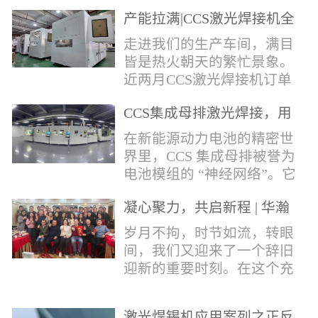
术，针对性推出：经济型锡
产能拉满|CCS激光焊接机全
环挤压成型机、多功能锡环
力量产冲刺
卷绕成型机，两套专业锡环
走进我们的生产车间，满目
制备设备，预制标准化锡环
皆是热火朝天的繁忙景象。
搭配激光定点熔锡工艺，从
近两月CCS激光焊接机订单
锡量源头控制焊接品质，全
全线爆满，生产排期全程饱
方位解决精密电子量产焊接
CCS集成母排激光焊接，用
和，全员火力全开，全力奔
痛点。预制锡环焊接工艺预
微米级工艺守护新能源电池
赴交付节点，用硬核产能响
在新能源动力电池的精密世
制锡环焊接工艺，核心优势
生命线
应市场需求，用严苛品质回
界里，CCS 集成母排被誉为
明显：1.锡料定量可控：锡
馈每一份客户信任。市场认
电池模组的 “神经网络”。它
环设备提前卷绕/挤压成型，
可，订单爆满凭借成熟稳定
不仅负责电芯间的串并联导
每一枚锡环锡含量标准化，
的技术、高效智能的生产优
凝心聚力，共启新程 | 华瀚
电，更承载着电压、温度信
激光一次性熔融，焊点大
势与零缺陷的品控标准，我
激光年度盛典
号的实时采集，是连接电芯
岁月不拘，时节如流，转眼
小、锡厚高度统一...
们的CCS激光焊接机持续斩
与BMS电池管理系统的关键
间，我们又迎来了一个辞旧
获大量订单，近两月产能全
桥梁。而连接这一切的，正
迎新的重要时刻。在这个充
开、排期紧凑，生产线有序
是每一个精密可靠的焊接
满喜悦与期待的岁末年初，
轮转，从零部件精密装配、
点。华瀚激光深耕激光焊接
华瀚激光全体同仁欢聚一
整机调试、性能检测到成品
领域十余载，没有华丽的措
激光焊锡机应用案列之正反