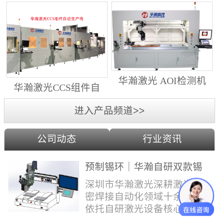
动生产线（纵向线）
射锡膏）激光焊锡机
华瀚激光 AOI检测机
华瀚激光CCS组件自
（型号HA18DM6)
动生产线（横向线）
进入产品频道>>
公司动态
行业资讯
预制锡环｜华瀚自研双款锡
环机，实现焊点标准化量产
深圳市华瀚激光深耕激光精
密焊接自动化领域十余年，
依托自研激光设备核心技