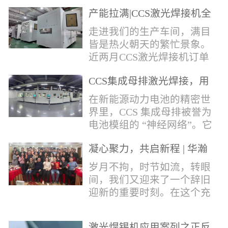
术，针对性推出：经济型锡
产能拉满|CCS激光焊接机全
环挤压成型机、多功能锡环
力量产冲刺
卷绕成型机，两套专业锡环
走进我们的生产车间，满目
制备设备，预制标准化锡环
皆是热火朝天的繁忙景象。
搭配激光定点熔锡工艺，从
近两月CCS激光焊接机订单
锡量源头控制焊接品质，全
全线爆满，生产排期全程饱
方位解决精密电子量产焊接
CCS集成母排激光焊接，用
和，全员火力全开，全力奔
痛点。预制锡环焊接工艺预
微米级工艺守护新能源电池
赴交付节点，用硬核产能响
在新能源动力电池的精密世
制锡环焊接工艺，核心优势
生命线
应市场需求，用严苛品质回
界里，CCS 集成母排被誉为
明显：1.锡料定量可控：锡
馈每一份客户信任。市场认
电池模组的 “神经网络”。它
环设备提前卷绕/挤压成型，
可，订单爆满凭借成熟稳定
不仅负责电芯间的串并联导
每一枚锡环锡含量标准化，
的技术、高效智能的生产优
凝心聚力，共启新程 | 华瀚
电，更承载着电压、温度信
激光一次性熔融，焊点大
势与零缺陷的品控标准，我
激光年度盛典
号的实时采集，是连接电芯
岁月不拘，时节如流，转眼
小、锡厚高度统一...
们的CCS激光焊接机持续斩
与BMS电池管理系统的关键
间，我们又迎来了一个辞旧
获大量订单，近两月产能全
桥梁。而连接这一切的，正
迎新的重要时刻。在这个充
开、排期紧凑，生产线有序
是每一个精密可靠的焊接
满喜悦与期待的岁末年初，
轮转，从零部件精密装配、
点。华瀚激光深耕激光焊接
华瀚激光全体同仁欢聚一
整机调试、性能检测到成品
领域十余载，没有华丽的措
激光焊锡机应用案列之正反