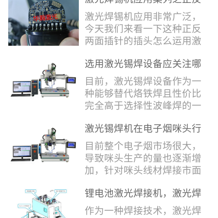
堂，共同回顾了过去一年的
验收，每一道...
辞，只有最朴实的工艺呈
两面插针焊接
奋斗与辉煌，分享了成功的
激光焊锡机应用非常广泛，
现，为客户解决实实在在的
喜悦，并对新的一年充满了
今天我们来看一下这种正反
落地生产难题。决定电池安
无限憧憬。回望过去，铭记
两面插针的插头怎么运用激
全的“微米关卡”随着新能源
辉煌年会伊始，华瀚激光总
光焊锡机的。针对于这种正
汽车与储能市场爆发式增
经理尹建中先生发表了振奋
选用激光锡焊设备应关注哪
反两面都有插针的插头，其
长，CCS...
人心的讲话。他首先对全体
些方面
焊接的方式还是有一定的难
目前，激光锡焊设备作为一
员工在过去一年中的辛勤付
点的，第一回流焊和自动烙
种能够替代烙铁焊且性价比
出和卓越贡献表示了最衷心
铁焊都不合适，因为对面一
完全高于选择性波峰焊的一
的感谢，并全面回顾了公司
侧是塑料，温度过高，塑料
种新的锡焊接设备得到了越
在过去一年里取得的各项成
会烫伤，在加上有干涉，烙
激光锡焊机在电子烟咪头行
来越多的企业关注与使用，
就，其中最值得关注...
铁头不方便下去，目前在大
业的应用
那么在选择激光锡焊设备方
目前整个电子烟市场很大，
多数情况只能采用人工焊
面应该关注哪几点哪？
导致咪头生产的量也逐渐增
接，目前人工成本贵，流动
其一，激光锡焊接设备上
加，针对咪头线材焊接市面
性大，焊接的品质也难保
面的激光器，作为该设备的
上有好几种焊接工艺；1. 传
证。 但采用激光...
动力核心部件，激光器肯定
锂电池激光焊接机，激光焊
统烙铁焊接，优势价格便
是锡焊接设备最至关重要的
锡机厂家如何选？
宜，咪头焊接自动化生产线
作为一种焊接技术，激光焊
一环。目前作为激光锡焊接