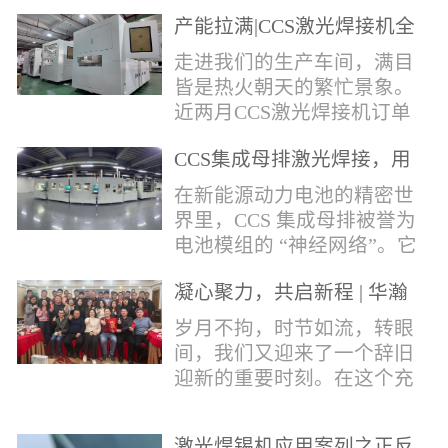
术，针对性推出：经济型锡
产能拉满|CCS激光焊接机全
环挤压成型机、多功能锡环
力量产冲刺
卷绕成型机，两套专业锡环
走进我们的生产车间，满目
制备设备，预制标准化锡环
皆是热火朝天的繁忙景象。
搭配激光定点熔锡工艺，从
近两月CCS激光焊接机订单
锡量源头控制焊接品质，全
全线爆满，生产排期全程饱
方位解决精密电子量产焊接
CCS集成母排激光焊接，用
和，全员火力全开，全力奔
痛点。预制锡环焊接工艺预
微米级工艺守护新能源电池
赴交付节点，用硬核产能响
在新能源动力电池的精密世
制锡环焊接工艺，核心优势
生命线
应市场需求，用严苛品质回
界里，CCS 集成母排被誉为
明显：1.锡料定量可控：锡
馈每一份客户信任。市场认
电池模组的 “神经网络”。它
环设备提前卷绕/挤压成型，
可，订单爆满凭借成熟稳定
不仅负责电芯间的串并联导
每一枚锡环锡含量标准化，
的技术、高效智能的生产优
凝心聚力，共启新程 | 华瀚
电，更承载着电压、温度信
激光一次性熔融，焊点大
势与零缺陷的品控标准，我
激光年度盛典
号的实时采集，是连接电芯
岁月不拘，时节如流，转眼
小、锡厚高度统一...
们的CCS激光焊接机持续斩
与BMS电池管理系统的关键
间，我们又迎来了一个辞旧
获大量订单，近两月产能全
桥梁。而连接这一切的，正
迎新的重要时刻。在这个充
开、排期紧凑，生产线有序
是每一个精密可靠的焊接
满喜悦与期待的岁末年初，
轮转，从零部件精密装配、
点。华瀚激光深耕激光焊接
华瀚激光全体同仁欢聚一
整机调试、性能检测到成品
领域十余载，没有华丽的措
激光焊锡机应用案列之正反