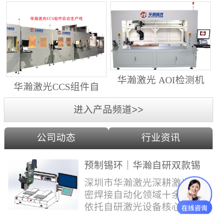
动生产线（纵向线）
射锡膏）激光焊锡机
华瀚激光 AOI检测机
华瀚激光CCS组件自
（型号HA18DM6)
动生产线（横向线）
进入产品频道>>
公司动态
行业资讯
预制锡环｜华瀚自研双款锡
环机，实现焊点标准化量产
深圳市华瀚激光深耕激光精
密焊接自动化领域十余年，
依托自研激光设备核心技