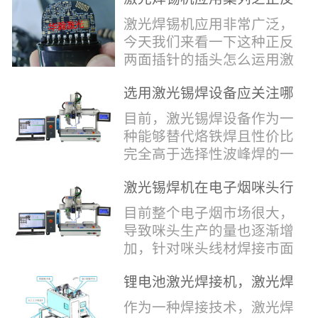
堂，共同回顾了过去一年的
验收，每一道...
辞，只有最朴实的工艺呈
两面插针焊接
奋斗与辉煌，分享了成功的
激光焊锡机应用非常广泛，
现，为客户解决实实在在的
喜悦，并对新的一年充满了
今天我们来看一下这种正反
落地生产难题。决定电池安
无限憧憬。回望过去，铭记
两面插针的插头怎么运用激
全的“微米关卡”随着新能源
辉煌年会伊始，华瀚激光总
光焊锡机的。针对于这种正
汽车与储能市场爆发式增
经理尹建中先生发表了振奋
选用激光锡焊设备应关注哪
反两面都有插针的插头，其
长，CCS...
人心的讲话。他首先对全体
些方面
焊接的方式还是有一定的难
目前，激光锡焊设备作为一
员工在过去一年中的辛勤付
点的，第一回流焊和自动烙
种能够替代烙铁焊且性价比
出和卓越贡献表示了最衷心
铁焊都不合适，因为对面一
完全高于选择性波峰焊的一
的感谢，并全面回顾了公司
侧是塑料，温度过高，塑料
种新的锡焊接设备得到了越
在过去一年里取得的各项成
会烫伤，在加上有干涉，烙
激光锡焊机在电子烟咪头行
来越多的企业关注与使用，
就，其中最值得关注...
铁头不方便下去，目前在大
业的应用
那么在选择激光锡焊设备方
目前整个电子烟市场很大，
多数情况只能采用人工焊
面应该关注哪几点哪？
导致咪头生产的量也逐渐增
接，目前人工成本贵，流动
其一，激光锡焊接设备上
加，针对咪头线材焊接市面
性大，焊接的品质也难保
面的激光器，作为该设备的
上有好几种焊接工艺；1. 传
证。 但采用激光...
动力核心部件，激光器肯定
锂电池激光焊接机，激光焊
统烙铁焊接，优势价格便
是锡焊接设备最至关重要的
锡机厂家如何选？
宜，咪头焊接自动化生产线
作为一种焊接技术，激光焊
一环。目前作为激光锡焊接