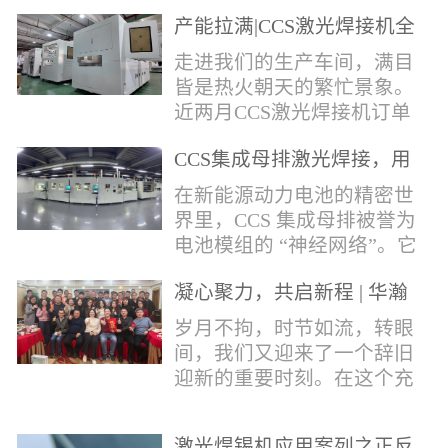
术，针对性推出：经济型锡
产能拉满|CCS激光焊接机全
环挤压成型机、多功能锡环
力量产冲刺
卷绕成型机，两套专业锡环
走进我们的生产车间，满目
制备设备，预制标准化锡环
皆是热火朝天的繁忙景象。
搭配激光定点熔锡工艺，从
近两月CCS激光焊接机订单
锡量源头控制焊接品质，全
全线爆满，生产排期全程饱
方位解决精密电子量产焊接
CCS集成母排激光焊接，用
和，全员火力全开，全力奔
痛点。预制锡环焊接工艺预
微米级工艺守护新能源电池
赴交付节点，用硬核产能响
在新能源动力电池的精密世
制锡环焊接工艺，核心优势
生命线
应市场需求，用严苛品质回
界里，CCS 集成母排被誉为
明显：1.锡料定量可控：锡
馈每一份客户信任。市场认
电池模组的 “神经网络”。它
环设备提前卷绕/挤压成型，
可，订单爆满凭借成熟稳定
不仅负责电芯间的串并联导
每一枚锡环锡含量标准化，
的技术、高效智能的生产优
凝心聚力，共启新程 | 华瀚
电，更承载着电压、温度信
激光一次性熔融，焊点大
势与零缺陷的品控标准，我
激光年度盛典
号的实时采集，是连接电芯
岁月不拘，时节如流，转眼
小、锡厚高度统一...
们的CCS激光焊接机持续斩
与BMS电池管理系统的关键
间，我们又迎来了一个辞旧
获大量订单，近两月产能全
桥梁。而连接这一切的，正
迎新的重要时刻。在这个充
开、排期紧凑，生产线有序
是每一个精密可靠的焊接
满喜悦与期待的岁末年初，
轮转，从零部件精密装配、
点。华瀚激光深耕激光焊接
华瀚激光全体同仁欢聚一
整机调试、性能检测到成品
领域十余载，没有华丽的措
激光焊锡机应用案列之正反