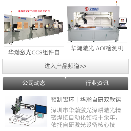
动生产线（纵向线）
射锡膏）激光焊锡机
华瀚激光 AOI检测机
华瀚激光CCS组件自
（型号HA18DM6)
动生产线（横向线）
进入产品频道>>
公司动态
行业资讯
预制锡环｜华瀚自研双款锡
环机，实现焊点标准化量产
深圳市华瀚激光深耕激光精
密焊接自动化领域十余年，
依托自研激光设备核心技