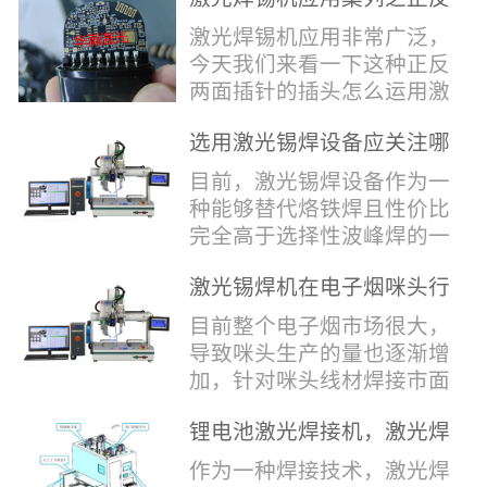
堂，共同回顾了过去一年的
验收，每一道...
辞，只有最朴实的工艺呈
两面插针焊接
奋斗与辉煌，分享了成功的
激光焊锡机应用非常广泛，
现，为客户解决实实在在的
喜悦，并对新的一年充满了
今天我们来看一下这种正反
落地生产难题。决定电池安
无限憧憬。回望过去，铭记
两面插针的插头怎么运用激
全的“微米关卡”随着新能源
辉煌年会伊始，华瀚激光总
光焊锡机的。针对于这种正
汽车与储能市场爆发式增
经理尹建中先生发表了振奋
选用激光锡焊设备应关注哪
反两面都有插针的插头，其
长，CCS...
人心的讲话。他首先对全体
些方面
焊接的方式还是有一定的难
目前，激光锡焊设备作为一
员工在过去一年中的辛勤付
点的，第一回流焊和自动烙
种能够替代烙铁焊且性价比
出和卓越贡献表示了最衷心
铁焊都不合适，因为对面一
完全高于选择性波峰焊的一
的感谢，并全面回顾了公司
侧是塑料，温度过高，塑料
种新的锡焊接设备得到了越
在过去一年里取得的各项成
会烫伤，在加上有干涉，烙
激光锡焊机在电子烟咪头行
来越多的企业关注与使用，
就，其中最值得关注...
铁头不方便下去，目前在大
业的应用
那么在选择激光锡焊设备方
目前整个电子烟市场很大，
多数情况只能采用人工焊
面应该关注哪几点哪？
导致咪头生产的量也逐渐增
接，目前人工成本贵，流动
其一，激光锡焊接设备上
加，针对咪头线材焊接市面
性大，焊接的品质也难保
面的激光器，作为该设备的
上有好几种焊接工艺；1. 传
证。 但采用激光...
动力核心部件，激光器肯定
锂电池激光焊接机，激光焊
统烙铁焊接，优势价格便
是锡焊接设备最至关重要的
锡机厂家如何选？
宜，咪头焊接自动化生产线
作为一种焊接技术，激光焊
一环。目前作为激光锡焊接