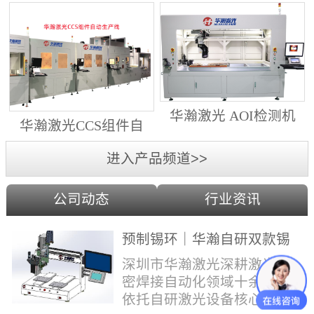
动生产线（纵向线）
射锡膏）激光焊锡机
华瀚激光 AOI检测机
华瀚激光CCS组件自
（型号HA18DM6)
动生产线（横向线）
进入产品频道>>
公司动态
行业资讯
预制锡环｜华瀚自研双款锡
环机，实现焊点标准化量产
深圳市华瀚激光深耕激光精
密焊接自动化领域十余年，
依托自研激光设备核心技