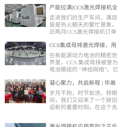
术，针对性推出：经济型锡
产能拉满|CCS激光焊接机全
环挤压成型机、多功能锡环
力量产冲刺
卷绕成型机，两套专业锡环
走进我们的生产车间，满目
制备设备，预制标准化锡环
皆是热火朝天的繁忙景象。
搭配激光定点熔锡工艺，从
近两月CCS激光焊接机订单
锡量源头控制焊接品质，全
全线爆满，生产排期全程饱
方位解决精密电子量产焊接
CCS集成母排激光焊接，用
和，全员火力全开，全力奔
痛点。预制锡环焊接工艺预
微米级工艺守护新能源电池
赴交付节点，用硬核产能响
在新能源动力电池的精密世
制锡环焊接工艺，核心优势
生命线
应市场需求，用严苛品质回
界里，CCS 集成母排被誉为
明显：1.锡料定量可控：锡
馈每一份客户信任。市场认
电池模组的 “神经网络”。它
环设备提前卷绕/挤压成型，
可，订单爆满凭借成熟稳定
不仅负责电芯间的串并联导
每一枚锡环锡含量标准化，
的技术、高效智能的生产优
凝心聚力，共启新程 | 华瀚
电，更承载着电压、温度信
激光一次性熔融，焊点大
势与零缺陷的品控标准，我
激光年度盛典
号的实时采集，是连接电芯
岁月不拘，时节如流，转眼
小、锡厚高度统一...
们的CCS激光焊接机持续斩
与BMS电池管理系统的关键
间，我们又迎来了一个辞旧
获大量订单，近两月产能全
桥梁。而连接这一切的，正
迎新的重要时刻。在这个充
开、排期紧凑，生产线有序
是每一个精密可靠的焊接
满喜悦与期待的岁末年初，
轮转，从零部件精密装配、
点。华瀚激光深耕激光焊接
华瀚激光全体同仁欢聚一
整机调试、性能检测到成品
领域十余载，没有华丽的措
激光焊锡机应用案列之正反