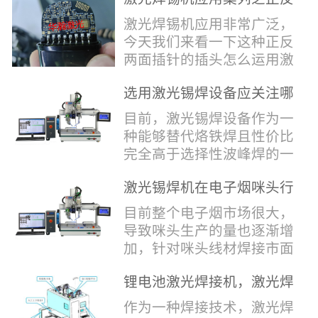
堂，共同回顾了过去一年的
验收，每一道...
辞，只有最朴实的工艺呈
两面插针焊接
奋斗与辉煌，分享了成功的
激光焊锡机应用非常广泛，
现，为客户解决实实在在的
喜悦，并对新的一年充满了
今天我们来看一下这种正反
落地生产难题。决定电池安
无限憧憬。回望过去，铭记
两面插针的插头怎么运用激
全的“微米关卡”随着新能源
辉煌年会伊始，华瀚激光总
光焊锡机的。针对于这种正
汽车与储能市场爆发式增
经理尹建中先生发表了振奋
选用激光锡焊设备应关注哪
反两面都有插针的插头，其
长，CCS...
人心的讲话。他首先对全体
些方面
焊接的方式还是有一定的难
目前，激光锡焊设备作为一
员工在过去一年中的辛勤付
点的，第一回流焊和自动烙
种能够替代烙铁焊且性价比
出和卓越贡献表示了最衷心
铁焊都不合适，因为对面一
完全高于选择性波峰焊的一
的感谢，并全面回顾了公司
侧是塑料，温度过高，塑料
种新的锡焊接设备得到了越
在过去一年里取得的各项成
会烫伤，在加上有干涉，烙
激光锡焊机在电子烟咪头行
来越多的企业关注与使用，
就，其中最值得关注...
铁头不方便下去，目前在大
业的应用
那么在选择激光锡焊设备方
目前整个电子烟市场很大，
多数情况只能采用人工焊
面应该关注哪几点哪？
导致咪头生产的量也逐渐增
接，目前人工成本贵，流动
其一，激光锡焊接设备上
加，针对咪头线材焊接市面
性大，焊接的品质也难保
面的激光器，作为该设备的
上有好几种焊接工艺；1. 传
证。 但采用激光...
动力核心部件，激光器肯定
锂电池激光焊接机，激光焊
统烙铁焊接，优势价格便
是锡焊接设备最至关重要的
锡机厂家如何选？
宜，咪头焊接自动化生产线
作为一种焊接技术，激光焊
一环。目前作为激光锡焊接