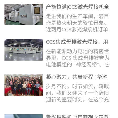
术，针对性推出：经济型锡
产能拉满|CCS激光焊接机全
环挤压成型机、多功能锡环
力量产冲刺
卷绕成型机，两套专业锡环
走进我们的生产车间，满目
制备设备，预制标准化锡环
皆是热火朝天的繁忙景象。
搭配激光定点熔锡工艺，从
近两月CCS激光焊接机订单
锡量源头控制焊接品质，全
全线爆满，生产排期全程饱
方位解决精密电子量产焊接
CCS集成母排激光焊接，用
和，全员火力全开，全力奔
痛点。预制锡环焊接工艺预
微米级工艺守护新能源电池
赴交付节点，用硬核产能响
在新能源动力电池的精密世
制锡环焊接工艺，核心优势
生命线
应市场需求，用严苛品质回
界里，CCS 集成母排被誉为
明显：1.锡料定量可控：锡
馈每一份客户信任。市场认
电池模组的 “神经网络”。它
环设备提前卷绕/挤压成型，
可，订单爆满凭借成熟稳定
不仅负责电芯间的串并联导
每一枚锡环锡含量标准化，
的技术、高效智能的生产优
凝心聚力，共启新程 | 华瀚
电，更承载着电压、温度信
激光一次性熔融，焊点大
势与零缺陷的品控标准，我
激光年度盛典
号的实时采集，是连接电芯
岁月不拘，时节如流，转眼
小、锡厚高度统一...
们的CCS激光焊接机持续斩
与BMS电池管理系统的关键
间，我们又迎来了一个辞旧
获大量订单，近两月产能全
桥梁。而连接这一切的，正
迎新的重要时刻。在这个充
开、排期紧凑，生产线有序
是每一个精密可靠的焊接
满喜悦与期待的岁末年初，
轮转，从零部件精密装配、
点。华瀚激光深耕激光焊接
华瀚激光全体同仁欢聚一
整机调试、性能检测到成品
领域十余载，没有华丽的措
激光焊锡机应用案列之正反