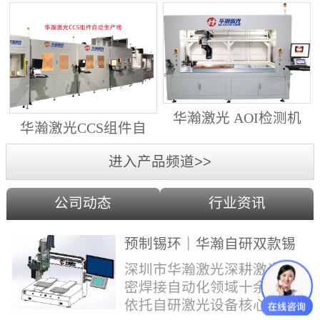
动生产线（纵向线）
射锡膏）激光焊锡机
华瀚激光 AOI检测机
华瀚激光CCS组件自
（型号HA18DM6)
动生产线（横向线）
进入产品频道>>
公司动态
行业资讯
预制锡环｜华瀚自研双款锡
环机，实现焊点标准化量产
深圳市华瀚激光深耕激光精
密焊接自动化领域十余年，
依托自研激光设备核心技