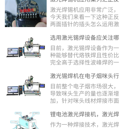
堂，共同回顾了过去一年的
验收，每一道...
辞，只有最朴实的工艺呈
两面插针焊接
奋斗与辉煌，分享了成功的
激光焊锡机应用非常广泛，
现，为客户解决实实在在的
喜悦，并对新的一年充满了
今天我们来看一下这种正反
落地生产难题。决定电池安
无限憧憬。回望过去，铭记
两面插针的插头怎么运用激
全的“微米关卡”随着新能源
辉煌年会伊始，华瀚激光总
光焊锡机的。针对于这种正
汽车与储能市场爆发式增
经理尹建中先生发表了振奋
选用激光锡焊设备应关注哪
反两面都有插针的插头，其
长，CCS...
人心的讲话。他首先对全体
些方面
焊接的方式还是有一定的难
目前，激光锡焊设备作为一
员工在过去一年中的辛勤付
点的，第一回流焊和自动烙
种能够替代烙铁焊且性价比
出和卓越贡献表示了最衷心
铁焊都不合适，因为对面一
完全高于选择性波峰焊的一
的感谢，并全面回顾了公司
侧是塑料，温度过高，塑料
种新的锡焊接设备得到了越
在过去一年里取得的各项成
会烫伤，在加上有干涉，烙
激光锡焊机在电子烟咪头行
来越多的企业关注与使用，
就，其中最值得关注...
铁头不方便下去，目前在大
业的应用
那么在选择激光锡焊设备方
目前整个电子烟市场很大，
多数情况只能采用人工焊
面应该关注哪几点哪？
导致咪头生产的量也逐渐增
接，目前人工成本贵，流动
其一，激光锡焊接设备上
加，针对咪头线材焊接市面
性大，焊接的品质也难保
面的激光器，作为该设备的
上有好几种焊接工艺；1. 传
证。 但采用激光...
动力核心部件，激光器肯定
锂电池激光焊接机，激光焊
统烙铁焊接，优势价格便
是锡焊接设备最至关重要的
锡机厂家如何选？
宜，咪头焊接自动化生产线
作为一种焊接技术，激光焊
一环。目前作为激光锡焊接