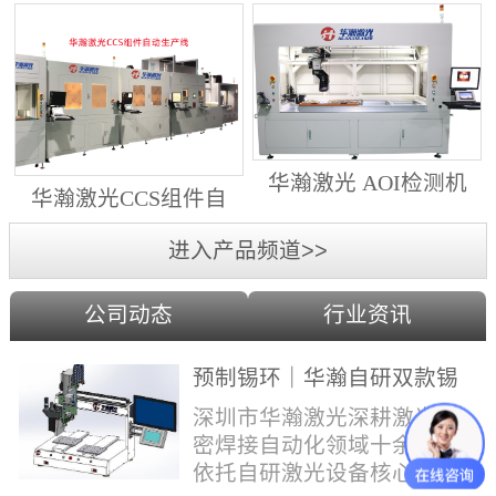
动生产线（纵向线）
射锡膏）激光焊锡机
华瀚激光 AOI检测机
华瀚激光CCS组件自
（型号HA18DM6)
动生产线（横向线）
进入产品频道>>
公司动态
行业资讯
预制锡环｜华瀚自研双款锡
环机，实现焊点标准化量产
深圳市华瀚激光深耕激光精
密焊接自动化领域十余年，
依托自研激光设备核心技