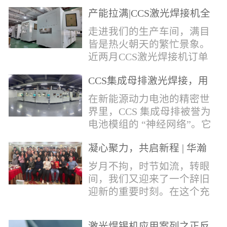
术，针对性推出：经济型锡
产能拉满|CCS激光焊接机全
环挤压成型机、多功能锡环
力量产冲刺
卷绕成型机，两套专业锡环
走进我们的生产车间，满目
制备设备，预制标准化锡环
皆是热火朝天的繁忙景象。
搭配激光定点熔锡工艺，从
近两月CCS激光焊接机订单
锡量源头控制焊接品质，全
全线爆满，生产排期全程饱
方位解决精密电子量产焊接
CCS集成母排激光焊接，用
和，全员火力全开，全力奔
痛点。预制锡环焊接工艺预
微米级工艺守护新能源电池
赴交付节点，用硬核产能响
在新能源动力电池的精密世
制锡环焊接工艺，核心优势
生命线
应市场需求，用严苛品质回
界里，CCS 集成母排被誉为
明显：1.锡料定量可控：锡
馈每一份客户信任。市场认
电池模组的 “神经网络”。它
环设备提前卷绕/挤压成型，
可，订单爆满凭借成熟稳定
不仅负责电芯间的串并联导
每一枚锡环锡含量标准化，
的技术、高效智能的生产优
凝心聚力，共启新程 | 华瀚
电，更承载着电压、温度信
激光一次性熔融，焊点大
势与零缺陷的品控标准，我
激光年度盛典
号的实时采集，是连接电芯
岁月不拘，时节如流，转眼
小、锡厚高度统一...
们的CCS激光焊接机持续斩
与BMS电池管理系统的关键
间，我们又迎来了一个辞旧
获大量订单，近两月产能全
桥梁。而连接这一切的，正
迎新的重要时刻。在这个充
开、排期紧凑，生产线有序
是每一个精密可靠的焊接
满喜悦与期待的岁末年初，
轮转，从零部件精密装配、
点。华瀚激光深耕激光焊接
华瀚激光全体同仁欢聚一
整机调试、性能检测到成品
领域十余载，没有华丽的措
激光焊锡机应用案列之正反