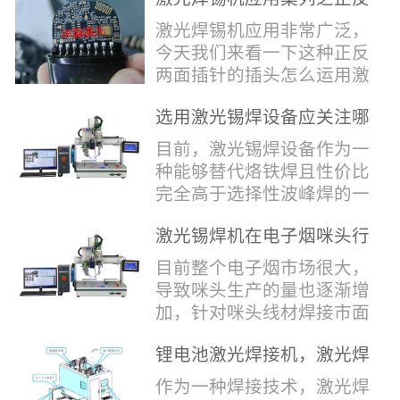
堂，共同回顾了过去一年的
验收，每一道...
辞，只有最朴实的工艺呈
两面插针焊接
奋斗与辉煌，分享了成功的
激光焊锡机应用非常广泛，
现，为客户解决实实在在的
喜悦，并对新的一年充满了
今天我们来看一下这种正反
落地生产难题。决定电池安
无限憧憬。回望过去，铭记
两面插针的插头怎么运用激
全的“微米关卡”随着新能源
辉煌年会伊始，华瀚激光总
光焊锡机的。针对于这种正
汽车与储能市场爆发式增
经理尹建中先生发表了振奋
选用激光锡焊设备应关注哪
反两面都有插针的插头，其
长，CCS...
人心的讲话。他首先对全体
些方面
焊接的方式还是有一定的难
目前，激光锡焊设备作为一
员工在过去一年中的辛勤付
点的，第一回流焊和自动烙
种能够替代烙铁焊且性价比
出和卓越贡献表示了最衷心
铁焊都不合适，因为对面一
完全高于选择性波峰焊的一
的感谢，并全面回顾了公司
侧是塑料，温度过高，塑料
种新的锡焊接设备得到了越
在过去一年里取得的各项成
会烫伤，在加上有干涉，烙
激光锡焊机在电子烟咪头行
来越多的企业关注与使用，
就，其中最值得关注...
铁头不方便下去，目前在大
业的应用
那么在选择激光锡焊设备方
目前整个电子烟市场很大，
多数情况只能采用人工焊
面应该关注哪几点哪？
导致咪头生产的量也逐渐增
接，目前人工成本贵，流动
其一，激光锡焊接设备上
加，针对咪头线材焊接市面
性大，焊接的品质也难保
面的激光器，作为该设备的
上有好几种焊接工艺；1. 传
证。 但采用激光...
动力核心部件，激光器肯定
锂电池激光焊接机，激光焊
统烙铁焊接，优势价格便
是锡焊接设备最至关重要的
锡机厂家如何选？
宜，咪头焊接自动化生产线
作为一种焊接技术，激光焊
一环。目前作为激光锡焊接